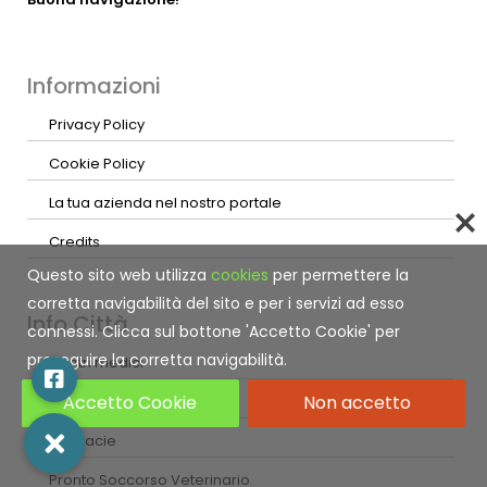
Informazioni
Privacy Policy
Cookie Policy
La tua azienda nel nostro portale
Credits
Questo sito web utilizza
cookies
per permettere la
corretta navigabilità del sito e per i servizi ad esso
Info Città
connessi. Clicca sul bottone 'Accetto Cookie' per
proseguire la corretta navigabilità.
Centri medici
Accetto Cookie
Non accetto
Guardia Medica
Farmacie
Pronto Soccorso Veterinario