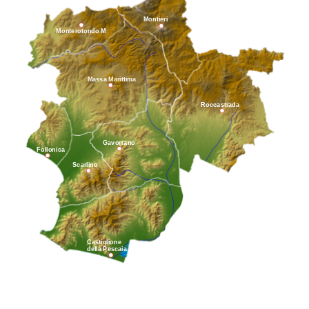
Montieri
Monterotondo M
Massa Marittima
Roccastrada
Gavorrano
Follonica
Scarlino
Castiglione
della Pescaia