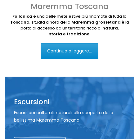
Maremma Toscana
Follonica
è una delle mete estive più rinomate di tutta la
Toscana
, situata a nord della
Maremma grossetana
è la
porta di accesso ad un territorio ricco di
natura
,
storia
e
tradizione
.
Continua a leggere...
Escursioni
Escursioni culturali, naturali alla scoperta della
bellissima Maremma Toscana