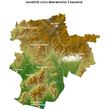
località
della
Maremma Toscana
.
Montieri
Monterotondo M
Massa Marittima
Roccastrada
Gavorrano
Follonica
Scarlino
Castiglione
della Pescaia