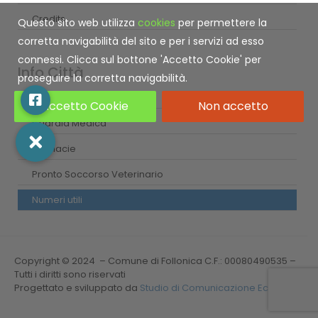
Credits
Questo sito web utilizza
cookies
per permettere la
corretta navigabilità del sito e per i servizi ad esso
connessi. Clicca sul bottone 'Accetto Cookie' per
Info Città
proseguire la corretta navigabilità.
Centri medici
Accetto Cookie
Non accetto
Guardia Medica
Farmacie
Pronto Soccorso Veterinario
Numeri utili
Copyright © 2024 – Comune di Follonica C.F.: 00080490535 –
Tutti i diritti sono riservati
Progettato e sviluppato da
Studio di Comunicazione Ecista