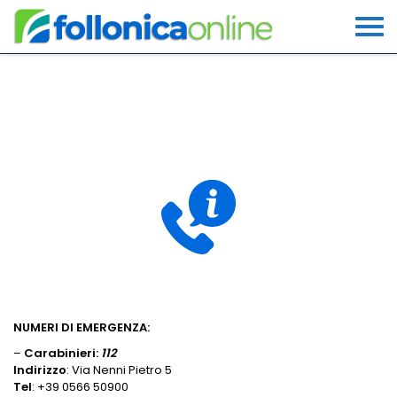
Numeri di Emergenza
e Numeri Utili
NUMERI DI EMERGENZA:
–
Carabinieri:
112
Indirizzo
: Via Nenni Pietro 5
Tel
: +39 0566 50900