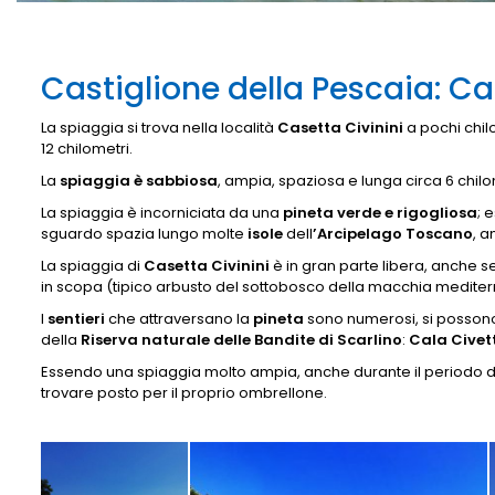
Castiglione della Pescaia: Ca
La spiaggia si trova nella località
Casetta Civinini
a pochi chil
12 chilometri.
La
spiaggia è sabbiosa
, ampia, spaziosa e lunga circa 6 chilo
La spiaggia è incorniciata da una
pineta verde e rigogliosa
; 
sguardo spazia lungo molte
isole
dell
’Arcipelago Toscano
, a
La spiaggia di
Casetta Civinini
è in gran parte libera, anche s
in scopa (tipico arbusto del sottobosco della macchia mediter
I
sentieri
che attraversano la
pineta
sono numerosi, si posson
della
Riserva naturale delle Bandite
di Scarlino
:
Cala Civett
Essendo una spiaggia molto ampia, anche durante il periodo di
trovare posto per il proprio ombrellone.