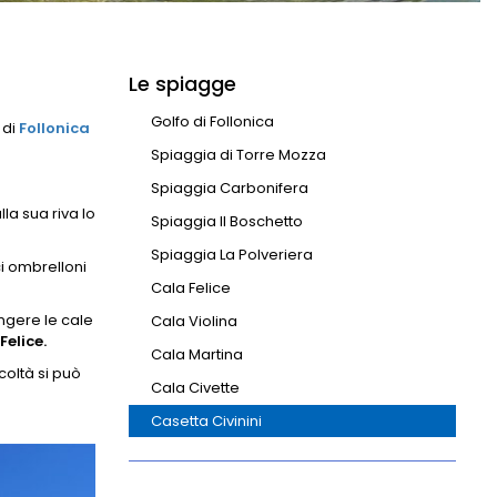
Le spiagge
Golfo di Follonica
 di
Follonica
Spiaggia di Torre Mozza
Spiaggia Carbonifera
la sua riva lo
Spiaggia Il Boschetto
Spiaggia La Polveriera
ci ombrelloni
Cala Felice
ngere le cale
Cala Violina
Felice.
Cala Martina
coltà si può
Cala Civette
Casetta Civinini