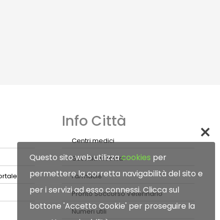
Info Città
Centri medici
Questo sito web utilizza
cookies
per
Guardia Medica
permettere la corretta navigabilità del sito e
ortale
Farmacie
per i servizi ad esso connessi. Clicca sul
Pronto Soccorso Veterinario
bottone 'Accetto Cookie' per proseguire la
Numeri utili