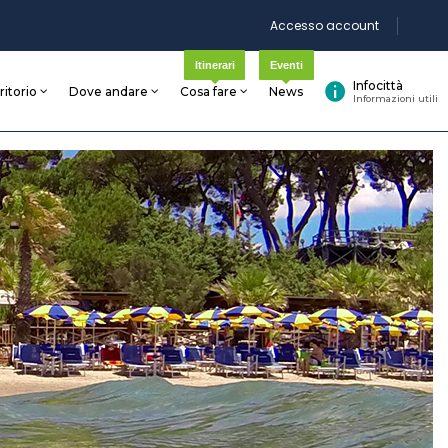
Accesso account
Itinerari
Eventi
Infocittà
rritorio
Dove andare
Cosa fare
News
Informazioni utili