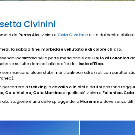
setta Civinini
ometri da
Punta Ala
, vicino a
Cala Civette
e dista dal centro abitato
metri, la
sabbia fine
,
morbida e vellutata è di colore chiar
o.
essendo localizzata nella parte meridionale del
Golfo di Follonica
dal
nche se su tutte domina l’alto profilo dell
’Isola d’Elba.
e non mancano alcuni stabilimenti balneari attrezzati con caratteristi
ranea).
o percorrere a
trekking,
a
cavallo o in bici
e da lì si possono raggiu
e, Cala Violina, Cala Martina
e quella più vicina a
Follonica, Cala 
 alta stagione è una delle spiagge della
Maremma
dove senza diffi