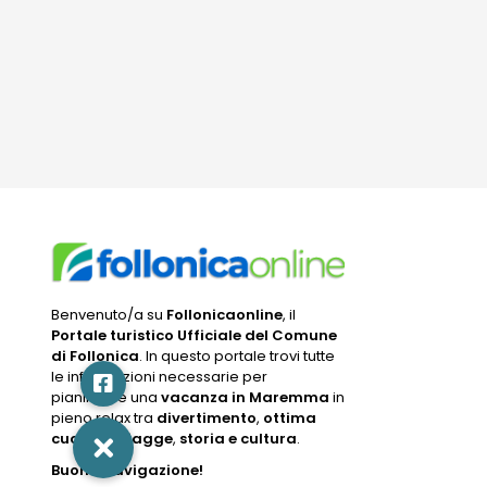
Benvenuto/a su
Follonicaonline
, il
Portale turistico Ufficiale del Comune
di Follonica
. In questo portale trovi tutte
le informazioni necessarie per
pianificare una
vacanza in Maremma
in
pieno relax tra
divertimento
,
ottima
cucina
,
spiagge
,
storia e cultura
.
Buona navigazione!