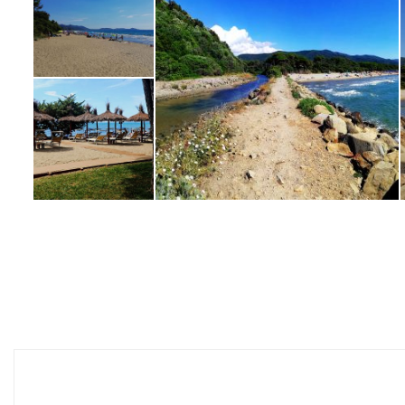
agysrdgkhfodsiòs