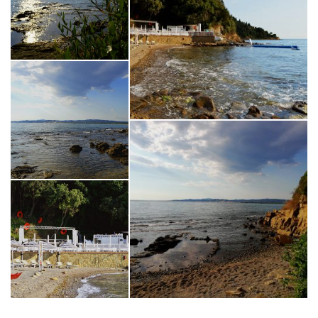
agysrdgkhfodsiòs