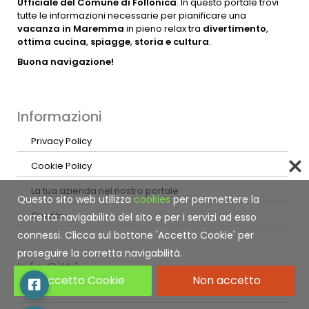
Ufficiale del Comune di Follonica
. In questo portale trovi
tutte le informazioni necessarie per pianificare una
vacanza in Maremma
in pieno relax tra
divertimento
,
ottima cucina
,
spiagge
,
storia e cultura
.
Buona navigazione!
Informazioni
Privacy Policy
Cookie Policy
La tua azienda nel nostro portale
Questo sito web utilizza
cookies
per permettere la
Credits
corretta navigabilità del sito e per i servizi ad esso
connessi. Clicca sul bottone 'Accetto Cookie' per
proseguire la corretta navigabilità.
Info Città
Accetto Cookie
Non accetto
Centri medici