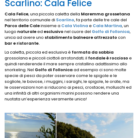
Scarlino: Cala Felice
Cala Felice
, una piccola caletta della
Maremma grossetana
nel territorio comunale di
Scarlino
, fa parte delle tre cale del
Parco delle Cale
insieme a
Cala Violina
e
Cala Martina
, un
luogo
naturale
ed
esclusivo
nel cuore del
Golfo di Follonica
,
unica ad avere uno
stabilimento balneare attrezzato
con
bar e ristorante.
La caletta, piccola ed esclusiva è
formata da sabbia
grossolana e piccoli ciottoli arrotondati; il
fondale è roccioso
e
quindi renderende il mare sempre cristallino adattissimo allo
snorkeling. Nel
Golfo di Follonica
ad esempio ci sono molte
specie di pesci da poter osservare come le spigole e le
sogliole,
le bavose, i muggini, i saraghi, le spigole, le orate, ma
le osservazioni non si riducono ai pesci, crostacei, molluschi ed
una infinità di altri organismi marini possono rendere una
nuotata un’esperienza veramente unica!