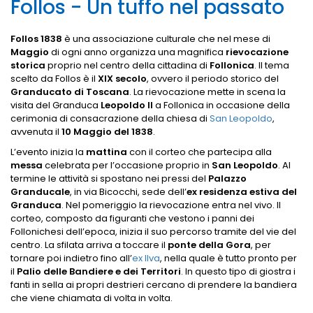
Follos - Un tuffo nel passato
Follos 1838
è una associazione culturale che nel mese di
Maggio
di ogni anno organizza una magnifica
rievocazione
storica
proprio nel centro della cittadina di
Follonica
. Il tema
scelto da Follos è il
XIX secolo
, ovvero il periodo storico del
Granducato di Toscana
. La rievocazione mette in scena la
visita del Granduca
Leopoldo II
a Follonica in occasione della
cerimonia di consacrazione della chiesa di
San Leopoldo
,
avvenuta il
10 Maggio del 1838
.
L’evento inizia la
mattina
con il corteo che partecipa alla
messa
celebrata per l’occasione proprio in
San Leopoldo
. Al
termine le attività si spostano nei pressi del
Palazzo
Granducale
, in via Bicocchi, sede dell’
ex residenza estiva del
Granduca
. Nel pomeriggio la rievocazione entra nel vivo. Il
corteo, composto da figuranti che vestono i panni dei
Follonichesi dell’epoca, inizia il suo percorso tramite del vie del
centro. La sfilata arriva a toccare il
ponte della Gora
, per
tornare poi indietro fino all’
ex Ilva
, nella quale è tutto pronto per
il
Palio delle Bandiere e dei Territori
. In questo tipo di giostra i
fanti in sella ai propri destrieri cercano di prendere la bandiera
che viene chiamata di volta in volta.