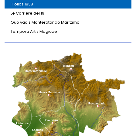
I Follos 1838
Le Carriere del 19
Quo vadis Monterotondo Marittimo
Tempora Artis Magicae
Montieri
Monterotondo M
Massa Marittima
Roccastrada
Gavorrano
Follonica
Scarlino