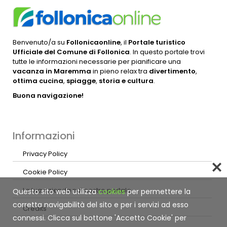
Benvenuto/a su
Follonicaonline
, il
Portale turistico
Ufficiale del Comune di Follonica
. In questo portale trovi
tutte le informazioni necessarie per pianificare una
vacanza in Maremma
in pieno relax tra
divertimento
,
ottima cucina
,
spiagge
,
storia e cultura
.
Buona navigazione!
Informazioni
Privacy Policy
Cookie Policy
La tua azienda nel nostro portale
Questo sito web utilizza
cookies
per permettere la
corretta navigabilità del sito e per i servizi ad esso
Credits
connessi. Clicca sul bottone 'Accetto Cookie' per