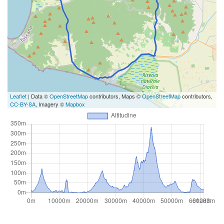
Leaflet
| Data ©
OpenStreetMap
contributors, Maps ©
OpenStreetMap
contributors,
CC-BY-SA
, Imagery ©
Mapbox