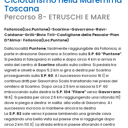
Cicloturismo nella Maremma
Toscana
Percorso 8- ETRUSCHI E MARE
Follonica(Loc.Puntone)-Scarlino-Gavorrano-Ravi-
Caldana-Grilli-Bivio Tirli-Castiglione della Pescaia-Pian
D?Alma- Follonica(Loc.Puntone)
Dalla località
Puntone
, facilmente raggiungibile da Follonica, si
parte in direzione Gavorrano e Scarlino sulla
S.P. 60 “Puntone”
.
Si pedala in falsopiano in salita e dopo circa 4 km si arriva in
vista del centro di
Scarlino
situato sulla collina. Si pedala tra
vigneti e oliveti e dopo 5.2 km si gira a destra per Scarlino
proseguendo sulla
S.P. 60
. A l successivo incrocio 16.1] si
continua dritti per Gavorrano Scalo transitando nei pressi del
cimitero di Scarlino. Dopo circa 2.5 km si lascia la S.P. 60
imboccando sulla destra la
S.P. 104 “Filare”
verso
Gavorrano
18.6]. Si pedala per circa 2.5 km raggiungendo una rotonda 111]
dove si piega a destra. in salita. alla volta di Gavorrano. A l
successivo incrocio si mantiene ancora la destra.
La
S.P. 82
sale verso il paese lambendo una grande cava
regalando una bella vista sul paese che si raggiunge dopo
circa 2 km 113.3]. La strada entra in paese sfiorando il centro