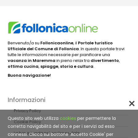
Benvenuto/a su
Follonicaonline
, il
Portale turistico
Ufficiale del Comune di Follonica
. In questo portale trovi
tutte le informazioni necessarie per pianificare una
vacanza in Maremma
in pieno relax tra
divertimento
,
ottima cucina
,
spiagge
,
storia e cultura
.
Buona navigazione!
Informazioni
Privacy Policy
Questo sito web utilizza
cookies
per permettere la
Cookie Policy
corretta navigabilità del sito e per i servizi ad esso
La tua azienda nel nostro portale
connessi. Clicca sul bottone 'Accetto Cookie' per