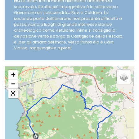
NOTE:
Itinerario di media difficoltà e abbastanza
scorrevole; il tratto più impegnativo è la salita verso
Gavorrano e il saliscendi tra Ravi e Caldana. La
seconda parte dell’itinerario non presenta difficoltà e
passa vicino a luoghi di grande interesse storico
archeologico come Vetulonia. Infine si consiglia la
deviazione verso il borgo di Castiglione della Pescaia
e, per gli amanti del mare, verso Punta Ala e Cala
Violina, raggiungibile a piedi.
+
−