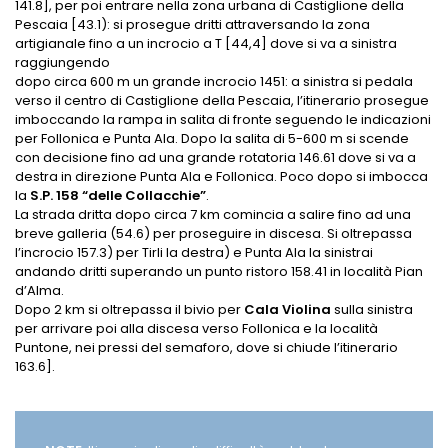
141.8], per poi entrare nella zona urbana di Castiglione della
Pescaia [43.1): si prosegue dritti attraversando la zona
artigianale fino a un incrocio a T [44,4] dove si va a sinistra
raggiungendo
dopo circa 600 m un grande incrocio 1451: a sinistra si pedala
verso il centro di Castiglione della Pescaia, l’itinerario prosegue
imboccando la rampa in salita di fronte seguendo le indicazioni
per Follonica e Punta Ala. Dopo la salita di 5-600 m si scende
con decisione fino ad una grande rotatoria 146.61 dove si va a
destra in direzione Punta Ala e Follonica. Poco dopo si imbocca
la
S.P. 158 “delle Collacchie”
.
La strada dritta dopo circa 7 km comincia a salire fino ad una
breve galleria (54.6) per proseguire in discesa. Si oltrepassa
l’incrocio 157.3) per Tirli la destra) e Punta Ala la sinistrai
andando dritti superando un punto ristoro 158.41 in località Pian
d’Alma.
Dopo 2 km si oltrepassa il bivio per
Cala Violina
sulla sinistra
per arrivare poi alla discesa verso Follonica e la località
Puntone, nei pressi del semaforo, dove si chiude l’itinerario
163.6].