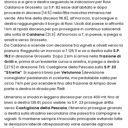
storico e si gira a destra seguendo le indicazioni per Ravi.
Caldana e Grosseto. La S.P. 82 esce dall’abitato e dopo
procede in discesa [14.5] nella fitta macchia immersa nel
verde. Alla fine della discesa 116.8], all’incrocio, si prosegue a
destra raggiungendo il borgo di Ravi. Usciti dal paese si affronta
1 km di ripida discesa per poi proseguire in continuo saliscendi
alla volta di
Caldana
[21.3]. All’incrocio a T, in paese, si piega a
sinistra verso Grosseto.
Da Caldana si scende con decisione tra vigneti e oliveti verso la
pianura. Raggiunto un incrocio a T 125.11 si va a destra sulla
S.P.
152
in direzione Grosseto. Dopo 2 km si arriva nella
frazione di
Grilli
e, prima di un’evidente curva a sinistra, si piega a destra
[27.5) in direzione Tirli, Castiglione della Pescaia sulla
S.P. 23
“Strette”
. Si supera il bivio per
Vetulonia
(deviazione
consigliata! pedalando in costante, ma pedalabile salita per
circa 7 km per poi scendere fino alla frazione di Ampio dove
parte a destra la strada per
Tirli
.
Litinerario si snoda in leggera discesa per circa 400 mt. fino al
bivio a destra 136.61, poco visibile: la S.P. 23 prosegue dritta
verso
Castiglione della Pescaia
, l’itinerario prosegue girando
a destra sulla stradina secondaria che passa tra campagne e
vigneti. Si mantiene sempre il tracciato principale evitando tutte
le deviazioni laterali oltrepassando varie aziende agricole