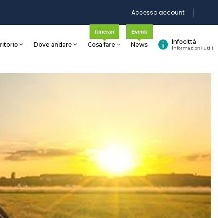
Accesso account
Itinerari
Eventi
Infocittà
rritorio
Dove andare
Cosa fare
News
Informazioni utili