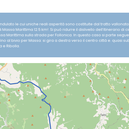
dulato le cui uniche reali asperità sono costituite dal tratto vallonato
Massa Marittima 12.5 km!. Si può ridurre il dislivello dell’itinerario di c
assa Marittima sulla strada per Follonica. In questo caso si parte seg
o al bivio per Massa: si gira a destra verso il centro città e. quasi subi
 e Ribolla.