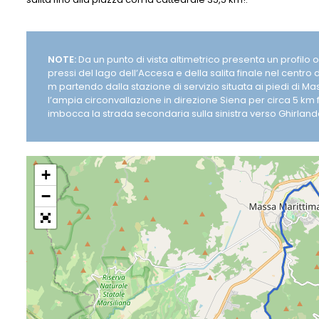
NOTE:
Da un punto di vista altimetrico presenta un profilo on
pressi del lago dell’Accesa e della salita finale nel centro di 
m partendo dalla stazione di servizio situata ai piedi di M
l’ampia circonvallazione in direzione Siena per circa 5 km fin
imbocca la strada secondaria sulla sinistra verso Ghirlanda
+
−