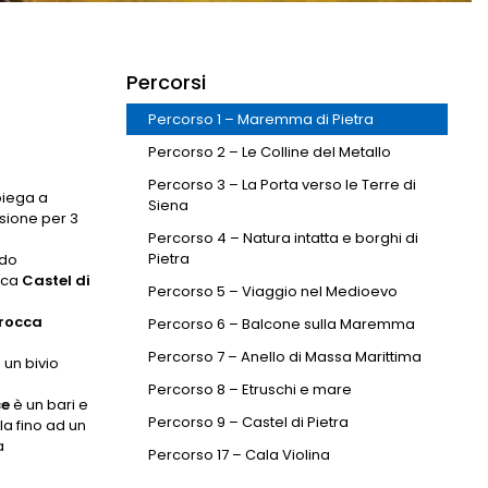
Percorsi
Percorso 1 – Maremma di Pietra
Percorso 2 – Le Colline del Metallo
Percorso 3 – La Porta verso le Terre di
 piega a
Siena
isione per 3
Percorso 4 – Natura intatta e borghi di
Pietra
ndo
dica
Castel di
Percorso 5 – Viaggio nel Medioevo
rocca
Percorso 6 – Balcone sulla Maremma
Percorso 7 – Anello di Massa Marittima
 un bivio
Percorso 8 – Etruschi e mare
ce
è un bari e
Percorso 9 – Castel di Pietra
la fino ad un
a
Percorso 17 – Cala Violina