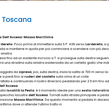
a Toscana
o Dell’Accesa-Massa Marittima
rderello
. Poco prima di immettersi sulla S.P. 439 verso
Larderello
, si
strada si mantiene in quota per poi cominciare a scendere con più dec
sinistra.
a fino ad un evidente incrocio a T: si prosegue sulla destra segue
ra una stradina sulla sinistra evidenziata da un cartello giallo che in
cheggiata da
cipressi
, poi, sulla destra, inizia la salita di 700 m verso la
ue a piedi fino ai
ruderi del castello
sulla cima di un colle.
faltata e continuando il nostro itinerario pedalando per 2.5 km fino ad
ell’Accesa.
 alla
località la Pesta
: è il momento ideale per una
sosta ristoratri
o specchio lacustre
dell’Accesa
. Tornati sulla strada principale si peda
direzione
Massa Marittima
. Da questo momento si pedala in disces
ittima dove ci attende l’ultimo tratto in