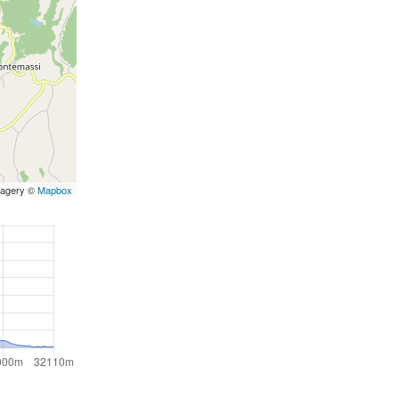
magery ©
Mapbox