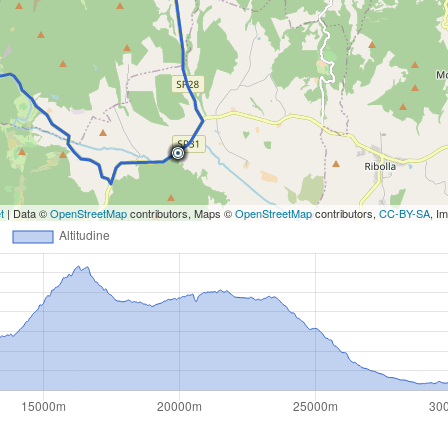
t
| Data ©
OpenStreetMap
contributors, Maps ©
OpenStreetMap
contributors,
CC-BY-SA
, I