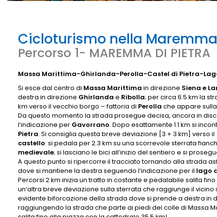
Cicloturismo nella Maremm
Percorso 1- MAREMMA DI PIETRA
Massa Marittima-Ghirlanda-Perolla-Castel di Pietra-Lag
Si esce dal centro di
Massa Marittima
in direzione
Siena e La
destra in direzione
Ghirlanda
e
Ribolla
; per circa 6.5 km la 
km verso il vecchio borgo – fattoria di
Perolla
che appare sulla 
Da questo momento la strada prosegue decisa, ancora in disces
l’indicazione per
Gavorrano
. Dopo esattamente 1.1 km si incont
Pietra
. Si consiglia questa breve deviazione [3 + 3 km] verso il
castello
: si pedala per 2.3 km su una scorrevole sterrata fian
medievale
; si lasciano le bici all’inizio del sentiero e si proseg
A questo punto si ripercorre il tracciato tornando alla strada as
dove si mantiene la·destra seguendo l’indicazione per il
lago d
Percorsi 2 km inizia un tratto in costante e pedalabile salita fino
un’altra breve deviazione sulla sterrata che raggiunge il vicin
evidente biforcazione della strada dove si prende a destra in 
raggiungendo la strada che parte ai piedi del colle di Massa Mar
salita fino alla piazza con la cattedrale 35,5 km!.