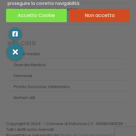
proseguire la corretta navigabilità.
La tua azienda nel nostro portale
Accetto Cookie
Non accetto
Credits
Info Città
Centri medici
Guardia Medica
Farmacie
Pronto Soccorso Veterinario
Numeri utili
Copyright © 2024 – Comune di Follonica C.F.: 00080490535 –
Tutti i diritti sono riservati
Progettato e sviluppato da
Studio di Comunicazione Ecista