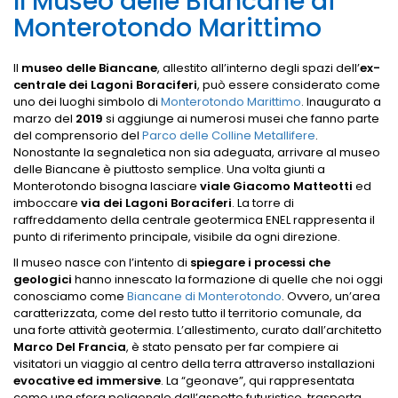
Il Museo delle Biancane di
Monterotondo Marittimo
Il
museo delle Biancane
, allestito all’interno degli spazi dell’
ex-
centrale dei Lagoni Boraciferi
, può essere considerato come
uno dei luoghi simbolo di
Monterotondo Marittimo
. Inaugurato a
marzo del
2019
si aggiunge ai numerosi musei che fanno parte
del comprensorio del
Parco delle Colline Metallifere
.
Nonostante la segnaletica non sia adeguata, arrivare al museo
delle Biancane è piuttosto semplice. Una volta giunti a
Monterotondo bisogna lasciare
viale
Giacomo Matteotti
ed
imboccare
via dei Lagoni Boraciferi
. La torre di
raffreddamento della centrale geotermica ENEL rappresenta il
punto di riferimento principale, visibile da ogni direzione.
Il museo nasce con l’intento di
spiegare i processi che
geologici
hanno innescato la formazione di quelle che noi oggi
conosciamo come
Biancane di Monterotondo
. Ovvero, un’area
caratterizzata, come del resto tutto il territorio comunale, da
una forte attività geotermia. L’allestimento, curato dall’architetto
Marco Del Francia
, è stato pensato per far compiere ai
visitatori un viaggio al centro della terra attraverso installazioni
evocative ed immersive
. La “geonave”, qui rappresentata
come una sfera poligonale dall’aspetto futuristico, trasporta