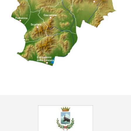
Gavorrano
Follonica
Scarlino
Castiglione
della Pescaia