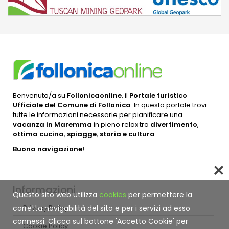
Benvenuto/a su
Follonicaonline
, il
Portale turistico
Ufficiale del Comune di Follonica
. In questo portale trovi
tutte le informazioni necessarie per pianificare una
vacanza in Maremma
in pieno relax tra
divertimento
,
ottima cucina
,
spiagge
,
storia e cultura
.
Buona navigazione!
Informazioni
Questo sito web utilizza
cookies
per permettere la
Privacy Policy
corretta navigabilità del sito e per i servizi ad esso
connessi. Clicca sul bottone 'Accetto Cookie' per
Cookie Policy