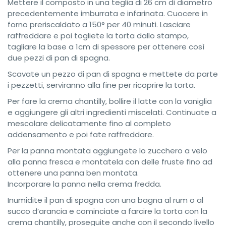
Mettere il composto in una teglia di 26 cm di diametro
precedentemente imburrata e infarinata. Cuocere in
forno preriscaldato a 150° per 40 minuti. Lasciare
raffreddare e poi togliete la torta dallo stampo,
tagliare la base a 1cm di spessore per ottenere così
due pezzi di pan di spagna.
Scavate un pezzo di pan di spagna e mettete da parte
i pezzetti, serviranno alla fine per ricoprire la torta.
Per fare la crema chantilly, bollire il latte con la vaniglia
e aggiungere gli altri ingredienti miscelati. Continuate a
mescolare delicatamente fino al completo
addensamento e poi fate raffreddare.
Per la panna montata aggiungete lo zucchero a velo
alla panna fresca e montatela con delle fruste fino ad
ottenere una panna ben montata.
Incorporare la panna nella crema fredda.
Inumidite il pan di spagna con una bagna al rum o al
succo d’arancia e cominciate a farcire la torta con la
crema chantilly, proseguite anche con il secondo livello