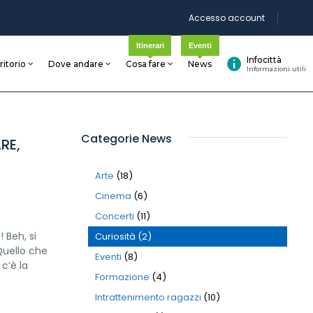
Accesso account
Itinerari
Eventi
Infocittà
rritorio
Dove andare
Cosa fare
News
Informazioni utili
Categorie News
RE,
Arte
(18)
Cinema
(6)
Concerti
(11)
 Beh, si
Curiosità
(2)
Quello che
Eventi
(8)
 c’è la
Formazione
(4)
Intrattenimento ragazzi
(10)