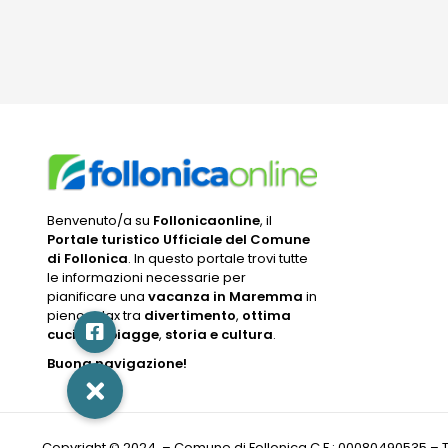
Benvenuto/a su
Follonicaonline
, il
Portale turistico Ufficiale del Comune
di Follonica
. In questo portale trovi tutte
le informazioni necessarie per
pianificare una
vacanza in Maremma
in
pieno relax tra
divertimento
,
ottima
cucina
,
spiagge
,
storia e cultura
.
Buona navigazione!
Copyright © 2024 – Comune di Follonica C.F.: 00080490535 – Tutti