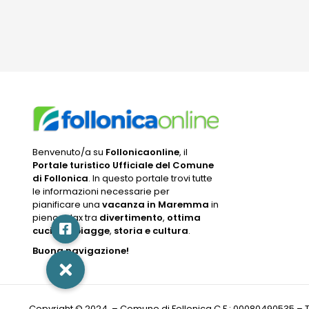
Benvenuto/a su
Follonicaonline
, il
Portale turistico Ufficiale del Comune
di Follonica
. In questo portale trovi tutte
le informazioni necessarie per
pianificare una
vacanza in Maremma
in
pieno relax tra
divertimento
,
ottima
cucina
,
spiagge
,
storia e cultura
.
Buona navigazione!
Copyright © 2024 – Comune di Follonica C.F.: 00080490535 – Tutti