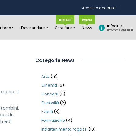
Accesso account
Itinerari
Eventi
Infocittà
rritorio
Dove andare
Cosa fare
News
Informazioni utili
Categorie News
Arte
(18)
Cinema
(6)
a serie di
Concerti
(11)
Curiosità
(2)
 tombini,
Eventi
(8)
gge. Un
Formazione
(4)
ti ed
Intrattenimento ragazzi
(10)