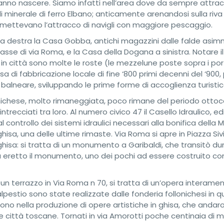
anno nascere. Siamo infatti nell’area dove da sempre attr
ie di minerale di ferro Elbano; anticamente arenandosi sulla riv
 permettevano l’attracco di navigli con maggiore pescaggio.
i” a destra la Casa Gobba, antichi magazzini dalle falde asim
l’asse di via Roma, e la Casa della Dogana a sinistra. Notare i
 in città sono molte le roste (le mezzelune poste sopra i po
hisa di fabbricazione locale di fine ‘800 primi decenni del ‘900,
à balneare, sviluppando le prime forme di accoglienza turistic
onichese, molto rimaneggiata, poco rimane del periodo otto
ntrecciati tra loro. Al numero civico 47 il Casello Idraulico, ed
l controllo dei sistemi idraulici necessari alla bonifica dell
isa, una delle ultime rimaste. Via Roma si apre in Piazza Sivi
isa: si tratta di un monumento a Garibaldi, che transitò du
u eretto il monumento, uno dei pochi ad essere costruito con 
un terrazzo in Via Roma n 70, si tratta di un’opera interamen
alpestio sono state realizzate dalle fonderia follonichesi in 
zarono nella produzione di opere artistiche in ghisa, che anda
lte città toscane. Tornati in via Amorotti poche centinaia di me