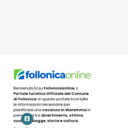
Benvenuto/a su
Follonicaonline
, il
Portale turistico Ufficiale del Comune
di Follonica
. In questo portale trovi tutte
le informazioni necessarie per
pianificare una
vacanza in Maremma
in
pieno relax tra
divertimento
,
ottima
cucina
,
spiagge
,
storia e cultura
.