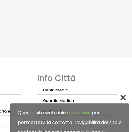
Info Città
Centri medici
Guardia Medica
ortale
Farmacie
Questo sito web utilizza
cookies
per
permettere la corretta navigabilità del sito e
Pronto Soccorso Veterinario