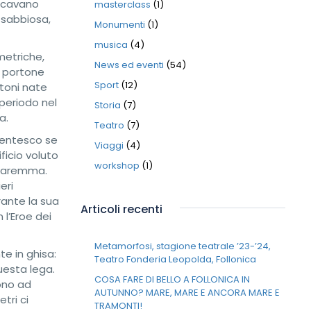
accavano
masterclass
(1)
a sabbiosa,
Monumenti
(1)
musica
(4)
metriche,
News ed eventi
(54)
l portone
Sport
(12)
rtoni nate
 periodo nel
Storia
(7)
a.
Teatro
(7)
centesco se
Viaggi
(4)
ificio voluto
workshop
(1)
a Maremma.
eri
rante la sua
Articoli recenti
l’Eroe dei
Metamorfosi, stagione teatrale ’23-’24,
te in ghisa:
Teatro Fonderia Leopolda, Follonica
questa lega.
COSA FARE DI BELLO A FOLLONICA IN
rono ad
AUTUNNO? MARE, MARE E ANCORA MARE E
tri ci
TRAMONTI!