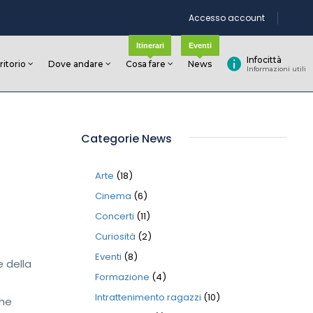
Accesso account
Itinerari
Eventi
Infocittà
rritorio
Dove andare
Cosa fare
News
Informazioni utili
Categorie News
Arte
(18)
Cinema
(6)
Concerti
(11)
Curiosità
(2)
Eventi
(8)
e della
Formazione
(4)
Intrattenimento ragazzi
(10)
che