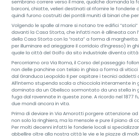
sembrano correre verso il mare, qualche domanda la f
barconi, chiatte, velieri destinati al rifornire le fonder
quindi furono costruiti dei pontili muniti di binari che
Volgendo le spalle al mare si notano tre edifici “storic
davanti la Casa Storta, che infatti non è allineata con 
della Casa Storta con la “rosta” a forma di margherita.
per illuminare ed arieggiare il corridoio d’ingresso) in g
quale la città del Golfo da sito industriale diventa citt
Percorriamo ora Via Roma, il Corso del passeggio foll
non delle panchine con telaio in ghisa a forma di viticci i
dal Granduca Leopoldo II per ospitare i tecnici addetti a
All’interno stupenda scala a chiocciola interamente in gh
dominata da un Obelisco sormontato da una stella in gh
fuga dal ravennate in queste zone. A ricordo nel 1877 f
due mondi ancora in vita.
Prima di deviare in Via Amorotti porgere attenzione ad 
non solo la ringhiera, ma la mensole e pure il piano di c
Per molti decenni infatti le fonderie locali si specializ
abbellire oltre alla nostra città le vie e le piazze di mo