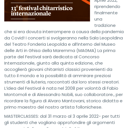
Aprile 2022,
riprendendo
finalmente
una
tradizione
che si era dovuta interrompere a causa della pandemia
da Covid! I concerti si svolgeranno nella Sala Leopoldina
del Teatro Fonderia Leopolda e all’interno del Museo
delle Arti in Ghisa della Maremma (MAGMA) La prima
parte del Festival sarà dedicata al Concorso
Internazionale, giunto alla quinta edizione, che
accoglierà giovani chitarristi classici provenienti da
tutto il mondo e la possibilità di ammirare preziosi
strumenti di liuteria, raccontati dai loro stessi creatori.
L’idea del Festival è nata nel 2008 per volontà di Fabio
Montomoli e di Alessandro Nobili, suo collaboratore., per
ricordare la figura di Alvaro Mantovani, storico didatta e
primo maestro del nostro artista follonichese.
MASTERCLASSES: dal 31 marzo al 3 aprile 2022- per tutti
gli studenti che vogliano approfondire gli argomenti