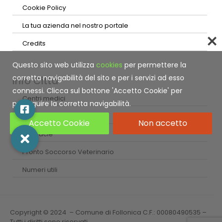
Cookie Policy
La tua azienda nel nostro portale
Credits
Questo sito web utilizza
cookies
per permettere la
corretta navigabilità del sito e per i servizi ad esso
Info Città
connessi. Clicca sul bottone 'Accetto Cookie' per
Centri medici
proseguire la corretta navigabilità.
Guardia Medica
Accetto Cookie
Non accetto
Farmacie
Pronto Soccorso Veterinario
Numeri utili
Copyright © 2024 – Comune di Follonica C.F.: 00080490535 –
Tutti i diritti sono riservati