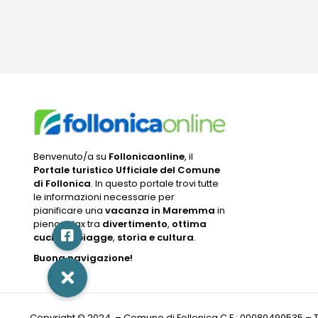
Benvenuto/a su
Follonicaonline
, il
Portale turistico Ufficiale del Comune
di Follonica
. In questo portale trovi tutte
le informazioni necessarie per
pianificare una
vacanza in Maremma
in
pieno relax tra
divertimento
,
ottima
cucina
,
spiagge
,
storia e cultura
.
Buona navigazione!
Copyright © 2024 – Comune di Follonica C.F.: 00080490535 – Tutti