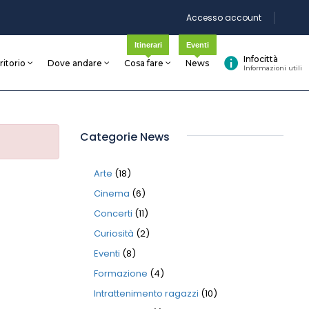
Accesso account
Itinerari
Eventi
Infocittà
rritorio
Dove andare
Cosa fare
News
Informazioni utili
Categorie News
Arte
(18)
Cinema
(6)
Concerti
(11)
Curiosità
(2)
Eventi
(8)
Formazione
(4)
Intrattenimento ragazzi
(10)