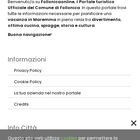
Benvenuto/a su
Follonicaonline
, il
Portale turistico
Ufficiale del Comune di Follonica
. In questo portale trovi
tutte le informazioni necessarie per pianificare una
vacanza in Maremma
in pieno relax tra
divertimento
,
ottima cucina
,
spiagge
,
storia e cultura
.
Buona navigazione!
Informazioni
Privacy Policy
Cookie Policy
La tua azienda nel nostro portale
Credits
Info Città
Questo sito web utilizza
cookies
per permettere la
Centri medici