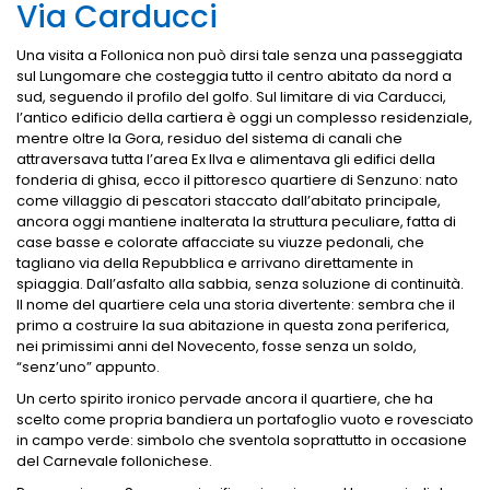
Via Carducci
Una visita a Follonica non può dirsi tale senza una passeggiata
sul Lungomare che costeggia tutto il centro abitato da nord a
sud, seguendo il profilo del golfo. Sul limitare di via Carducci,
l’antico edificio della cartiera è oggi un complesso residenziale,
mentre oltre la Gora, residuo del sistema di canali che
attraversava tutta l’area Ex Ilva e alimentava gli edifici della
fonderia di ghisa, ecco il pittoresco quartiere di Senzuno: nato
come villaggio di pescatori staccato dall’abitato principale,
ancora oggi mantiene inalterata la struttura peculiare, fatta di
case basse e colorate affacciate su viuzze pedonali, che
tagliano via della Repubblica e arrivano direttamente in
spiaggia. Dall’asfalto alla sabbia, senza soluzione di continuità.
Il nome del quartiere cela una storia divertente: sembra che il
primo a costruire la sua abitazione in questa zona periferica,
nei primissimi anni del Novecento, fosse senza un soldo,
“senz’uno” appunto.
Un certo spirito ironico pervade ancora il quartiere, che ha
scelto come propria bandiera un portafoglio vuoto e rovesciato
in campo verde: simbolo che sventola soprattutto in occasione
del Carnevale follonichese.