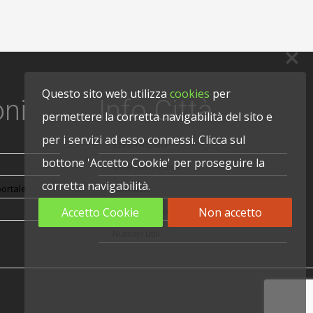
Questo sito web utilizza
cookies
per
oni
Info Città
permettere la corretta navigabilità del sito e
per i servizi ad esso connessi. Clicca sul
Centri medici
bottone 'Accetto Cookie' per proseguire la
Guardia Medica
corretta navigabilità.
portale
Farmacie
Accetto Cookie
Non accetto
Pronto Soccorso Veterinario
Numeri utili