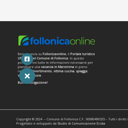
Benvenuto/a su
Follonicaonline
, il
Portale turistico
Ufficiale del Comune di Follonica
. In questo
portale trovi tutte le informazioni necessarie per
pianificare una
vacanza in Maremma
in pieno
relax tra
divertimento
,
ottima cucina
,
spiagge
,
storia e cultura
.
Buona navigazione!
Copyright © 2024 – Comune di Follonica C.F.: 00080490535 – Tutti i diritti 
Progettato e sviluppato da
Studio di Comunicazione Ecista