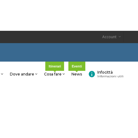
Account
Itinerari
Eventi
Infocittà
Dove andare
Cosa fare
News
Informazioni utili